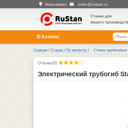
order@rustan.ru
Новосибирск
Станки для
вашего производст
Каталог
Главная
/
Станки
/
По металлу
/
Станки трубогибы
Отзывы(0)
Электрический трубогиб St