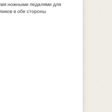
умя ножными педалями для
ликов в обе стороны