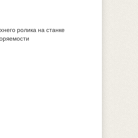
него ролика на станке
торяемости