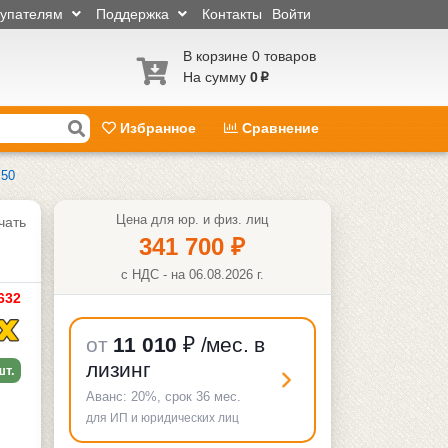
купателям
Поддержка
Контакты
Войти
В корзине 0 товаров
На сумму
0
p
Избранное
Сравнение
M50
Цена для юр. и физ. лиц
чать
341 700
₽
с НДС - на 06.08.2026 г.
632
от
11 010
₽
/мес. в
лизинг
шт.
Аванс:
20%
, срок
36
мес.
для ИП и юридических лиц