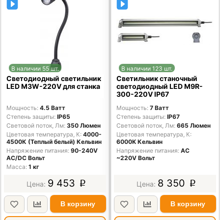
В наличии 55 шт.
В наличии 123 шт.
Светодиодный светильник
Светильник станочный
LED M3W-220V для станка
светодиодный LED M9R-
300-220V IP67
Мощность
4.5 Ватт
Мощность
7 Ватт
Степень защиты
IP65
Степень защиты
IP67
Световой поток, Лм
350 Люмен
Световой поток, Лм
665 Люмен
Цветовая температура, К
4000-
Цветовая температура, К
4500К (Теплый белый) Кельвин
6000K Кельвин
Напряжение питания
90-240V
Напряжение питания
AC
AC/DC Вольт
~220V Вольт
Масса
1 кг
9 453
8 350
p
p
В корзину
В корзину