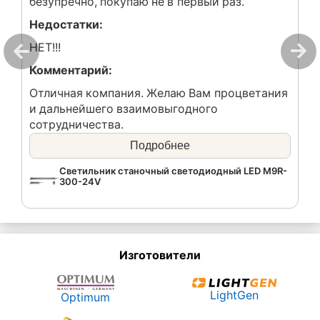
безупречно, покупаю не в первый раз.
Недостатки:
НЕТ!!!
Комментарий:
Отличная компания. Желаю Вам процветания
и дальнейшего взаимовыгодного
сотрудничества.
Подробнее
Покупал(а) для:
Для установки на токарный обрабатываюший
Светильник станочный светодиодный LED M9R-
300-24V
центр.
Изготовители
LightGen
Optimum