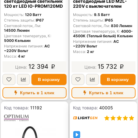
светодиодный светильник
светодиодный LED M2L-
120 вт LED IO-PROM120MD
220V с выключателем
Мощность
120 Ватт
Мощность
9.5 Ватт
Степень защиты
IP67
Степень защиты
IP65
Световой поток, Лм
Световой поток, Лм
830 Люмен
14500 Люмен
Цветовая температура, К
4000-
Цветовая температура, К
4500К (Теплый белый) Кельвин
5000 Кельвин
Напряжение питания
AC
Напряжение питания
AC
~220V Вольт
~220V Вольт
Масса
2 кг
Масса
4 кг
12 394
15 732
p
p
В корзину
В корзину
Купить в 1 клик
Купить в 1 клик
Код товара:
11192
Код товара:
40005