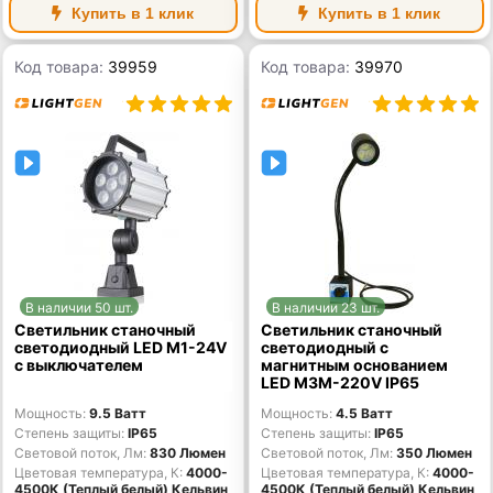
Купить в 1 клик
Купить в 1 клик
Код товара:
39959
Код товара:
39970
В наличии 50 шт.
В наличии 23 шт.
Светильник станочный
Светильник станочный
светодиодный LED M1-24V
светодиодный с
с выключателем
магнитным основанием
LED M3M-220V IP65
Мощность
9.5 Ватт
Мощность
4.5 Ватт
Степень защиты
IP65
Степень защиты
IP65
Световой поток, Лм
830 Люмен
Световой поток, Лм
350 Люмен
Цветовая температура, К
4000-
Цветовая температура, К
4000-
4500К (Теплый белый) Кельвин
4500К (Теплый белый) Кельвин