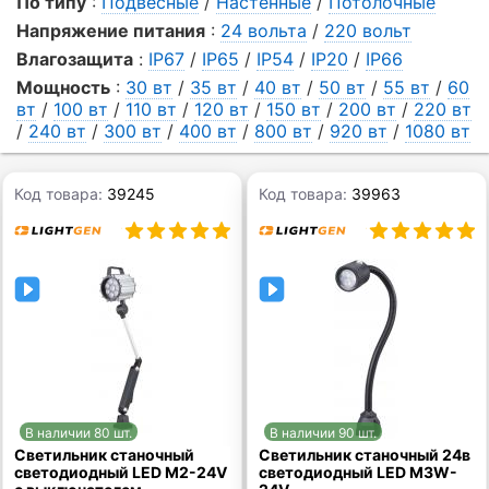
По типу
:
Подвесные
/
Настенные
/
Потолочные
Напряжение питания
:
24 вольта
/
220 вольт
Влагозащита
:
IP67
/
IP65
/
IP54
/
IP20
/
IP66
Мощность
:
30 вт
/
35 вт
/
40 вт
/
50 вт
/
55 вт
/
60
вт
/
100 вт
/
110 вт
/
120 вт
/
150 вт
/
200 вт
/
220 вт
/
240 вт
/
300 вт
/
400 вт
/
800 вт
/
920 вт
/
1080 вт
Код товара:
39245
Код товара:
39963
В наличии 80 шт.
В наличии 90 шт.
Светильник станочный
Светильник станочный 24в
светодиодный LED M2-24V
светодиодный LED M3W-