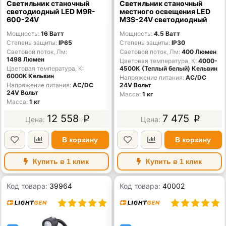
Светильник станочный
Светильник станочный
светодиодный LED M9R-
местного освещения LED
600-24V
M3S-24V светодиодный
Мощность
16 Ватт
Мощность
4.5 Ватт
Степень защиты
IP65
Степень защиты
IP30
Световой поток, Лм
Световой поток, Лм
400 Люмен
1498 Люмен
Цветовая температура, К
4000-
Цветовая температура, К
4500К (Теплый белый) Кельвин
6000K Кельвин
Напряжение питания
AC/DС
Напряжение питания
AC/DС
24V Вольт
24V Вольт
Масса
1 кг
Масса
1 кг
12 558
7 475
p
p
В корзину
В корзину
Купить в 1 клик
Купить в 1 клик
Код товара:
39964
Код товара:
40002