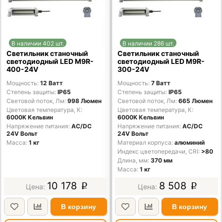
В наличии 402 шт.
В наличии 286 шт.
Светильник станочный
Светильник станочный
светодиодный LED M9R-
светодиодный LED M9R-
400-24V
300-24V
Мощность
12 Ватт
Мощность
7 Ватт
Степень защиты
IP65
Степень защиты
IP65
Световой поток, Лм
998 Люмен
Световой поток, Лм
665 Люмен
Цветовая температура, К
Цветовая температура, К
6000K Кельвин
6000K Кельвин
Напряжение питания
AC/DС
Напряжение питания
AC/DС
24V Вольт
24V Вольт
Масса
1 кг
Материал корпуса
алюминий
Индекс цветопередачи, CRI
>80
Длина, мм
370 мм
Масса
1 кг
10 178
8 508
p
p
В корзину
В корзину