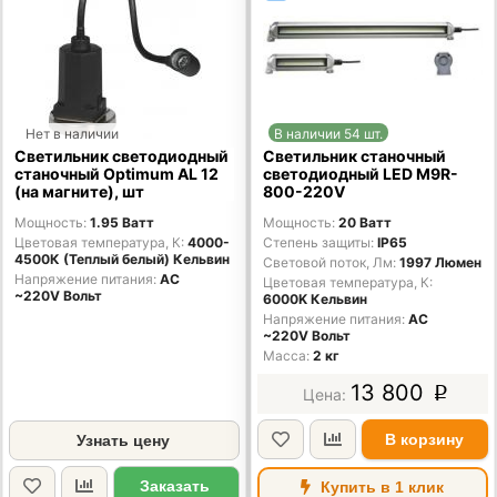
Нет в наличии
В наличии 54 шт.
Светильник светодиодный
Светильник станочный
станочный Optimum AL 12
светодиодный LED M9R-
(на магните), шт
800-220V
Мощность
1.95 Ватт
Мощность
20 Ватт
Цветовая температура, К
4000-
Степень защиты
IP65
4500К (Теплый белый) Кельвин
Световой поток, Лм
1997 Люмен
Напряжение питания
AC
Цветовая температура, К
~220V Вольт
6000K Кельвин
Напряжение питания
AC
~220V Вольт
Масса
2 кг
13 800
p
В корзину
Узнать цену
Заказать
Купить в 1 клик