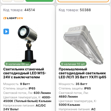
Код товара:
44514
Код товара:
50388
В наличии 66 шт.
В наличии 10 шт.
Светильник станочный
Промышленный
светодиодный LED M1S-
светодиодный светильник
24V с выключателем
LED ЛСП 35 Ватт УХЛ1 ip65
Мощность
9 Ватт
Мощность
35 Ватт
Степень защиты
IP65
Степень защиты
IP65
Световой поток, Лм
630 Люмен
Световой поток, Лм
4680 Люмен
Цветовая температура, К
4000-
4500К (Теплый белый) Кельвин
Цветовая температура, К
5000 Кельвин
Напряжение питания
AC/DС
24V Вольт
Напряжение питания
AC