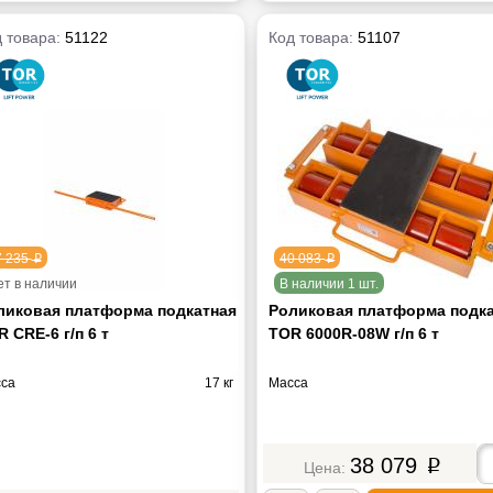
 товара:
51122
Код товара:
51107
7 235
40 083
p
p
ет в наличии
В наличии 1 шт.
ликовая платформа подкатная
Роликовая платформа подк
 CRE-6 г/п 6 т
TOR 6000R-08W г/п 6 т
са
17 кг
Масса
38 079
p