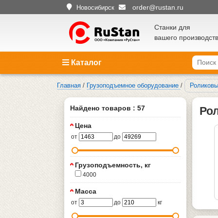
order@rustan.ru
Новосибирск
Станки для
вашего производст
Каталог
Главная
/
Грузоподъемное оборудование
/
Роликов
Найдено товаров : 57
Ро
Цена
от
до
Грузоподъемность, кг
4000
Масса
от
до
кг