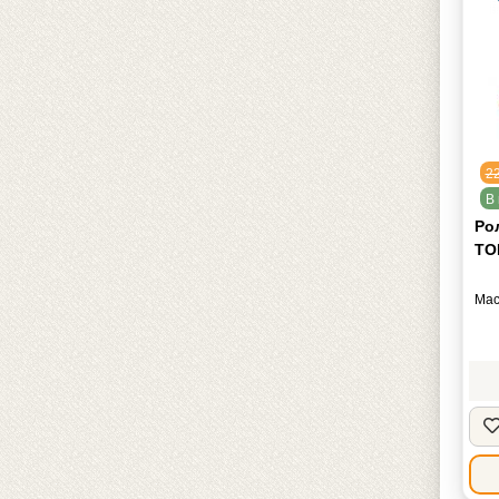
2
В 
Ро
TOR
Мас