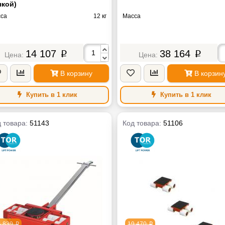
чкой)
са
12 кг
Масса
14 107
38 164
p
p
В корзину
В корзин
Купить в 1 клик
Купить в 1 клик
 товара:
51143
Код товара:
51106
4 839
19 470
p
p