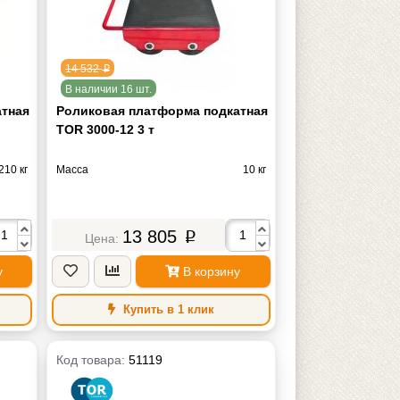
14 532
p
В наличии 16 шт.
атная
Роликовая платформа подкатная
TOR 3000-12 3 т
210 кг
Масса
10 кг
13 805
p
у
В корзину
Купить в 1 клик
Код товара:
51119