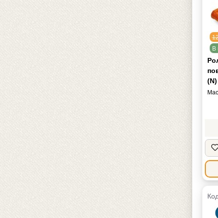
1
В 
Ро
по
(N)
Мас
Код