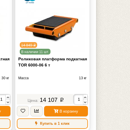
14 849
p
В наличии 11 шт.
атная
Роликовая платформа подкатная
TOR 6000-06 6 т
30 кг
Масса
13 кг
14 107
p
у
В корзину
Купить в 1 клик