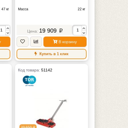
47 кг
Масса
22 кг
19 909
p
у
В корзину
Купить в 1 клик
Код товара:
51142
29 650
p