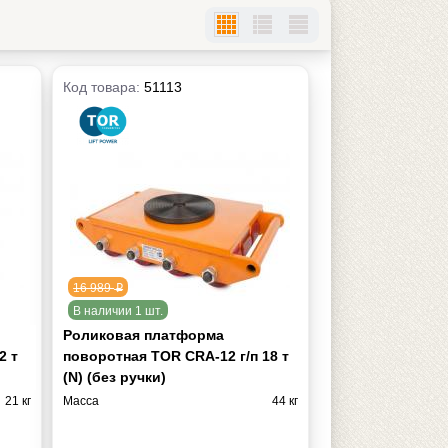
Код товара:
51113
16 989
p
В наличии 1 шт.
Роликовая платформа
2 т
поворотная TOR CRA-12 г/п 18 т
(N) (без ручки)
21 кг
Масса
44 кг