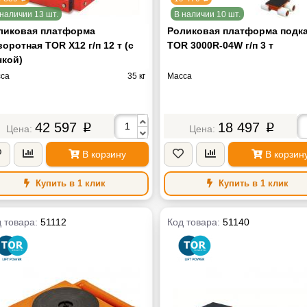
наличии 13 шт.
В наличии 10 шт.
ликовая платформа
Роликовая платформа подк
оротная TOR X12 г/п 12 т (с
TOR 3000R-04W г/п 3 т
чкой)
са
35 кг
Масса
42 597
18 497
p
p
В корзину
В корзин
Купить в 1 клик
Купить в 1 клик
 товара:
51112
Код товара:
51140