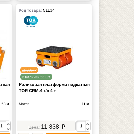
Код товара:
51134
11 935
p
В наличии 56 шт.
атная
Роликовая платформа подкатная
TOR CRM-4 г/п 4 т
53 кг
Масса
11 кг
11 338
p