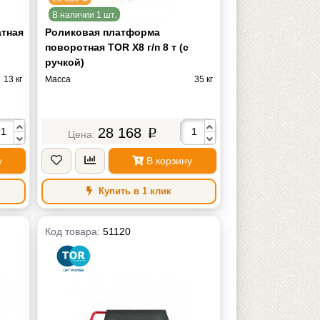
В наличии 1 шт.
атная
Роликовая платформа
поворотная TOR X8 г/п 8 т (с
ручкой)
13 кг
Масса
35 кг
28 168
p
у
В корзину
Купить в 1 клик
Код товара:
51120