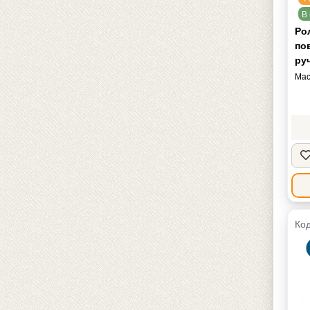
В 
Ро
пов
ру
Мас
Код