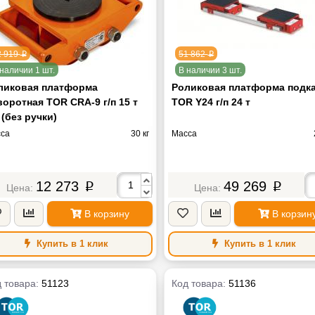
2 919
51 862
p
p
наличии 1 шт.
В наличии 3 шт.
ликовая платформа
Роликовая платформа подк
воротная TOR CRA-9 г/п 15 т
TOR Y24 г/п 24 т
 (без ручки)
са
30 кг
Масса
12 273
49 269
p
p
В корзину
В корзин
Купить в 1 клик
Купить в 1 клик
 товара:
51123
Код товара:
51136