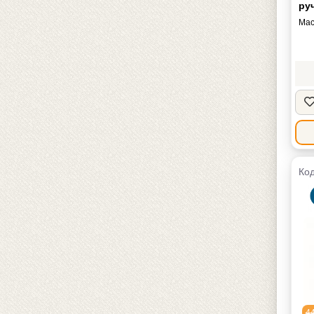
ру
Мас
Код
4