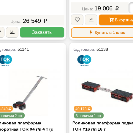
19 006
p
26 549
В корзин
p
Заказать
Купить в 1 клик
 товара:
51141
Код товара:
51138
4 849
40 173
p
p
наличии 2 шт.
В наличии 1 шт.
ликовая платформа
Роликовая платформа подк
оротная TOR X4 г/п 4 т (с
TOR Y16 г/п 16 т