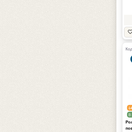
Код
1
В 
Ро
пов