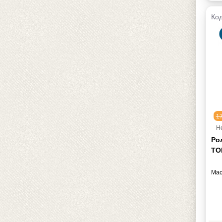
Код
1
Н
Ро
TOR
Мас