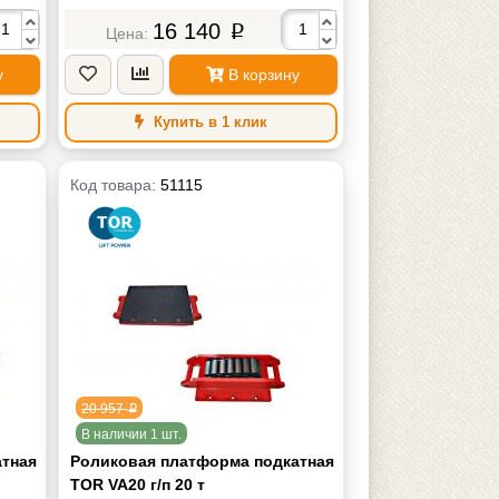
16 140
p
у
В корзину
Купить в 1 клик
Код товара:
51115
20 957
p
В наличии 1 шт.
атная
Роликовая платформа подкатная
TOR VA20 г/п 20 т