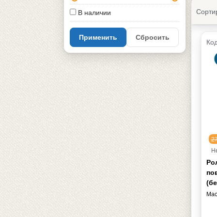
Сорти
В наличии
Применить
Сбросить
Код
2
Н
Ро
по
(бе
Мас