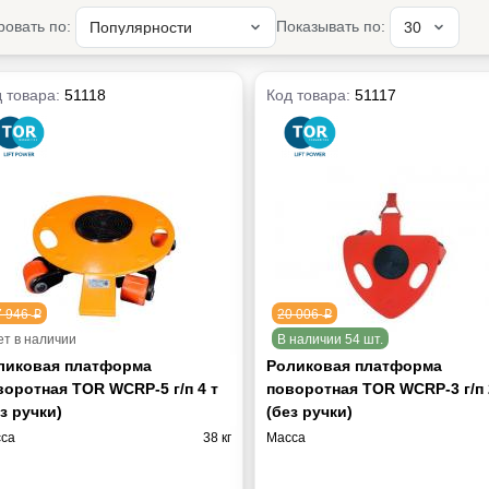
ровать по:
Показывать по:
 товара:
51118
Код товара:
51117
7 946
20 006
p
p
ет в наличии
В наличии 54 шт.
ликовая платформа
Роликовая платформа
воротная TOR WCRP-5 г/п 4 т
поворотная TOR WCRP-3 г/п 
з ручки)
(без ручки)
са
38 кг
Масса