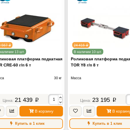
2 567
24 416
p
p
наличии 13 шт.
В наличии 10 шт.
ликовая платформа подкатная
Роликовая платформа подк
 CRE-60 г/п 6 т
TOR Y8 г/п 8 т
са
30 кг
Масса
21 439
23 195
p
p
В корзину
В корзин
Купить в 1 клик
Купить в 1 клик