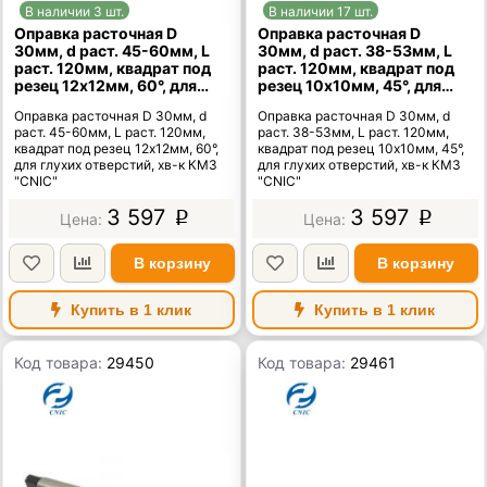
В наличии 3 шт.
В наличии 17 шт.
Оправка расточная D
Оправка расточная D
30мм, d раст. 45-60мм, L
30мм, d раст. 38-53мм, L
раст. 120мм, квадрат под
раст. 120мм, квадрат под
резец 12х12мм, 60°, для
резец 10х10мм, 45°, для
глухих отверстий, хв-к
глухих отверстий, хв-к
Оправка расточная D 30мм, d
Оправка расточная D 30мм, d
КМ3 "CNIC"
КМ3 "CNIC"
раст. 45-60мм, L раст. 120мм,
раст. 38-53мм, L раст. 120мм,
квадрат под резец 12х12мм, 60°,
квадрат под резец 10х10мм, 45°,
для глухих отверстий, хв-к КМ3
для глухих отверстий, хв-к КМ3
"CNIC"
"CNIC"
3 597
3 597
p
p
В корзину
В корзину
Купить в 1 клик
Купить в 1 клик
Код товара:
29450
Код товара:
29461