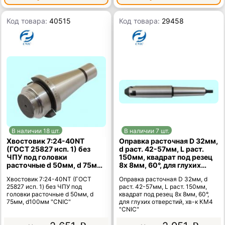
Код товара:
40515
Код товара:
29458
В наличии 18 шт.
В наличии 7 шт.
Хвостовик 7:24-40NT
Оправка расточная D 32мм,
(ГОСТ 25827 исп. 1) без
d раст. 42-57мм, L раст.
ЧПУ под головки
150мм, квадрат под резец
расточные d 50мм, d 75мм,
8х 8мм, 60°, для глухих
d100мм "CNIC"
отверстий, хв-к КМ4
Хвостовик 7:24-40NT (ГОСТ
Оправка расточная D 32мм, d
"CNIC"
25827 исп. 1) без ЧПУ под
раст. 42-57мм, L раст. 150мм,
головки расточные d 50мм, d
квадрат под резец 8х 8мм, 60°,
75мм, d100мм "CNIC"
для глухих отверстий, хв-к КМ4
"CNIC"