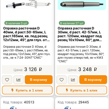
В наличии 5 шт.
В наличии 27 шт.
Оправка расточная D
Оправка расточная D
40мм, d раст.50-65мм, L
30мм, d раст. 42-57мм, L
раст.165мм, кв. под резец
раст. 120мм, квадрат под
12х12мм, 45°, для глух. отв.,
резец 10х10мм, 60°, для
хв-к 7:24-30NT"CNIC"
глухих отверстий, хв-к
Оправка расточная D 40мм, d
Оправка расточная D 30мм, d
КМ3 "CNIC"
раст.50-65мм, L раст.165мм, кв.
раст. 42-57мм, L раст. 120мм,
под резец 12х12мм, 45°, для глух.
квадрат под резец 10х10мм, 60°,
отв., хв-к 7:24-30NT"CNIC"
для глухих отверстий, хв-к КМ3
"CNIC"
3 126
3 248
p
p
В корзину
В корзину
Купить в 1 клик
Купить в 1 клик
Код товара:
40513
Код товара:
29445