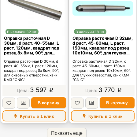
В наличии 32 шт.
В наличии 18 шт.
Оправка расточная D
Оправка расточная D 32мм,
30мм, d раст. 40-55мм, L
d раст. 45-60мм, L раст.
раст. 120мм, квадрат под
150мм, квадрат под резец
резец 8х 8мм, 90°, для
10х10мм, 60°, для глухих
сквозных отверстий, хв-к
отверстий, хв-к КМ4
Оправка расточная D 30мм, d
Оправка расточная D 32мм, d
КМ3 "CNIC"
"CNIC"
раст. 40-55мм, L раст. 120мм,
раст. 45-60мм, L раст. 150мм,
квадрат под резец 8х 8мм, 90°,
квадрат под резец 10х10мм, 60°,
для сквозных отверстий, хв-к
для глухих отверстий, хв-к КМ4
КМ3 "CNIC"
"CNIC"
3 597
3 770
p
p
В корзину
В корзину
Купить в 1 клик
Купить в 1 клик
Показать еще