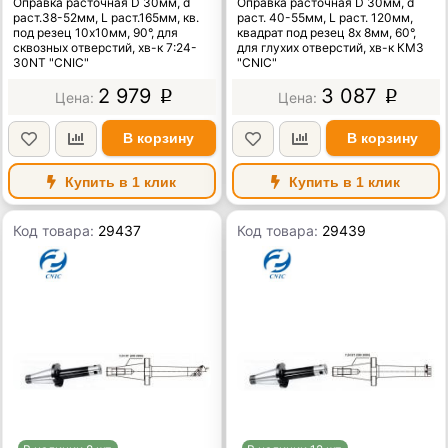
Оправка расточная D 30мм, d
Оправка расточная D 30мм, d
"CNIC"
КМ3 "CNIC"
раст.38-52мм, L раст.165мм, кв.
раст. 40-55мм, L раст. 120мм,
под резец 10х10мм, 90°, для
квадрат под резец 8х 8мм, 60°,
сквозных отверстий, хв-к 7:24-
для глухих отверстий, хв-к КМ3
30NT "CNIC"
"CNIC"
2 979
3 087
p
p
В корзину
В корзину
Купить в 1 клик
Купить в 1 клик
Код товара:
29437
Код товара:
29439