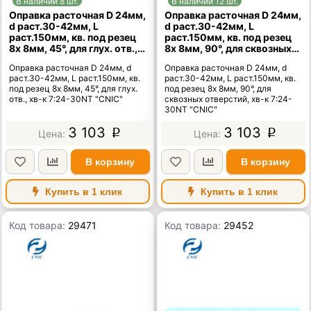
В наличии 8 шт.
В наличии 12 шт.
Оправка расточная D 24мм,
Оправка расточная D 24мм,
d раст.30-42мм, L
d раст.30-42мм, L
раст.150мм, кв. под резец
раст.150мм, кв. под резец
8х 8мм, 45°, для глух. отв.,
8х 8мм, 90°, для сквозных
хв-к 7:24-30NT "CNIC"
отверстий, хв-к 7:24-30NT
Оправка расточная D 24мм, d
Оправка расточная D 24мм, d
"CNIC"
раст.30-42мм, L раст.150мм, кв.
раст.30-42мм, L раст.150мм, кв.
под резец 8х 8мм, 45°, для глух.
под резец 8х 8мм, 90°, для
отв., хв-к 7:24-30NT "CNIC"
сквозных отверстий, хв-к 7:24-
30NT "CNIC"
3 103
3 103
p
p
В корзину
В корзину
Купить в 1 клик
Купить в 1 клик
Код товара:
29471
Код товара:
29452