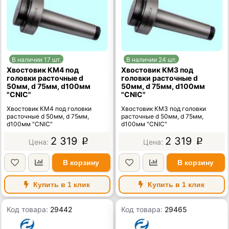
В наличии 17 шт.
В наличии 24 шт.
Хвостовик КМ4 под
Хвостовик КМ3 под
головки расточные d
головки расточные d
50мм, d 75мм, d100мм
50мм, d 75мм, d100мм
"CNIC"
"CNIC"
Хвостовик КМ4 под головки
Хвостовик КМ3 под головки
расточные d 50мм, d 75мм,
расточные d 50мм, d 75мм,
d100мм "CNIC"
d100мм "CNIC"
2 319
2 319
p
p
В корзину
В корзину
Купить в 1 клик
Купить в 1 клик
Код товара:
29442
Код товара:
29465