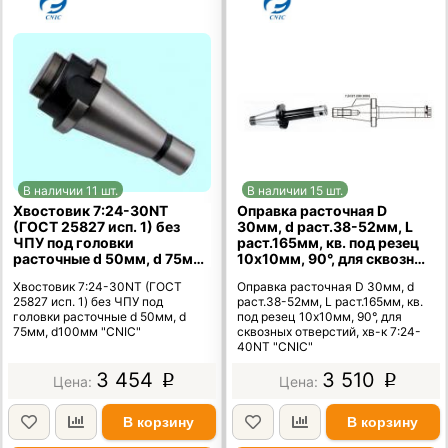
В наличии 11 шт.
В наличии 15 шт.
Хвостовик 7:24-30NT
Оправка расточная D
(ГОСТ 25827 исп. 1) без
30мм, d раст.38-52мм, L
ЧПУ под головки
раст.165мм, кв. под резец
расточные d 50мм, d 75мм,
10х10мм, 90°, для сквозных
d100мм "CNIC"
отверстий, хв-к 7:24-40NT
Хвостовик 7:24-30NT (ГОСТ
Оправка расточная D 30мм, d
"CNIC"
25827 исп. 1) без ЧПУ под
раст.38-52мм, L раст.165мм, кв.
головки расточные d 50мм, d
под резец 10х10мм, 90°, для
75мм, d100мм "CNIC"
сквозных отверстий, хв-к 7:24-
40NT "CNIC"
3 454
3 510
p
p
В корзину
В корзину