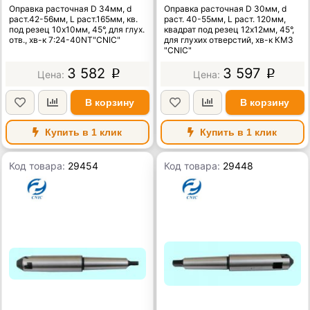
отв., хв-к 7:24-40NT"CNIC"
глухих отверстий, хв-к
Оправка расточная D 34мм, d
Оправка расточная D 30мм, d
КМ3 "CNIC"
раст.42-56мм, L раст.165мм, кв.
раст. 40-55мм, L раст. 120мм,
под резец 10х10мм, 45°, для глух.
квадрат под резец 12х12мм, 45°,
отв., хв-к 7:24-40NT"CNIC"
для глухих отверстий, хв-к КМ3
"CNIC"
3 582
3 597
p
p
В корзину
В корзину
Купить в 1 клик
Купить в 1 клик
Код товара:
29454
Код товара:
29448