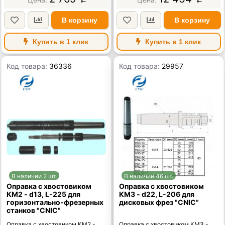
В корзину
В корзину
Купить в 1 клик
Купить в 1 клик
Код товара:
36336
Код товара:
29957
В наличии 2 шт.
В наличии 46 шт.
Оправка с хвостовиком
Оправка с хвостовиком
КМ2 - d13, L-225 для
КМ3 - d22, L-206 для
горизонтально-фрезерных
дисковых фрез "CNIC"
станков "CNIC"
Оправка с хвостовиком КМ2 -
Оправка с хвостовиком КМ3 -