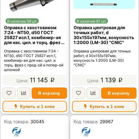
В наличии 59 шт.
В наличии 61 шт.
Оправка с хвостовиком
Оправка центровая для
7:24 - NT50, d50 ГОСТ
точных работ, d
25827 исп.1, комбинир-ая
30х155х197мм, конусность
для нас. цил. и торц. фрез с
1:2000 (LM-30) "CNIC"
прод-ой и попер-ой
Оправка с хвостовиком 7:24 -
Оправка центровая для точных
шпонкой
NT50, d50 ГОСТ 25827 исп.1,
работ, d 30х155х197мм,
комбинир-ая для нас. цил. и
конусность 1:2000 (LM-30)
торц. фрез с прод-ой и попер-ой
"CNIC"
шпонкой
11 145
1 139
p
p
В корзину
В корзину
Купить в 1 клик
Купить в 1 клик
Код товара:
30045
Код товара:
29967