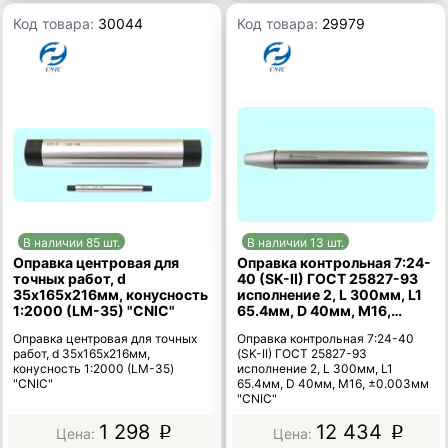
Код товара:
30044
Код товара:
29979
В наличии 85 шт.
В наличии 13 шт.
Оправка центровая для
Оправка контрольная 7:24-
точных работ, d
40 (SK-II) ГОСТ 25827-93
35х165х216мм, конусность
исполнение 2, L 300мм, L1
1:2000 (LM-35) "CNIC"
65.4мм, D 40мм, М16,
±0.003мм "CNIC"
Оправка центровая для точных
Оправка контрольная 7:24-40
работ, d 35х165х216мм,
(SK-II) ГОСТ 25827-93
конусность 1:2000 (LM-35)
исполнение 2, L 300мм, L1
"CNIC"
65.4мм, D 40мм, М16, ±0.003мм
"CNIC"
1 298
12 434
p
p