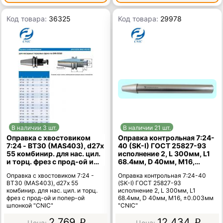
Код товара:
36325
Код товара:
29978
В наличии 3 шт.
В наличии 21 шт.
Оправка с хвостовиком
Оправка контрольная 7:24-
7:24 - ВТ30 (MAS403), d27х
40 (SK-I) ГОСТ 25827-93
55 комбинир. для нас. цил.
исполнение 2, L 300мм, L1
и торц. фрез с прод-ой и
68.4мм, D 40мм, М16,
попер-ой шпонкой "CNIC"
±0.003мм "CNIC"
Оправка с хвостовиком 7:24 -
Оправка контрольная 7:24-40
ВТ30 (MAS403), d27х 55
(SK-I) ГОСТ 25827-93
комбинир. для нас. цил. и торц.
исполнение 2, L 300мм, L1
фрез с прод-ой и попер-ой
68.4мм, D 40мм, М16, ±0.003мм
шпонкой "CNIC"
"CNIC"
2 769
12 434
p
p