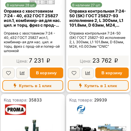
В наличии 28 шт.
В наличии 27 шт.
Оправка с хвостовиком
Оправка контрольная 7:24-
7:24 - 40, d32 ГОСТ 25827
50 (SK) ГОСТ 25827-93
исп.1, комбинир-ая для нас.
исполнение 2, L 300мм, L1
цил. и торц. фрез с прод-ой
101.8мм, D 63мм, М24,
и попер-ой шпонкой
±0.003мм "CNIC"
Оправка с хвостовиком 7:24 -
Оправка контрольная 7:24-50
40, d32 ГОСТ 25827 исп.1,
(SK) ГОСТ 25827-93 исполнение
комбинир-ая для нас. цил. и
2, L 300мм, L1 101.8мм, D 63мм,
торц. фрез с прод-ой и попер-ой
М24, ±0.003мм "CNIC"
шпонкой
7 231
23 762
p
p
В корзину
В корзину
Купить в 1 клик
Купить в 1 клик
Код товара:
35833
Код товара:
29939