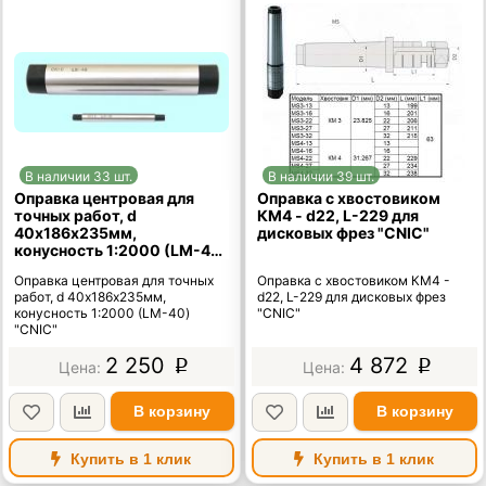
В наличии 33 шт.
В наличии 39 шт.
Оправка центровая для
Оправка с хвостовиком
точных работ, d
КМ4 - d22, L-229 для
40х186х235мм,
дисковых фрез "CNIC"
конусность 1:2000 (LM-40)
"CNIC"
Оправка центровая для точных
Оправка с хвостовиком КМ4 -
работ, d 40х186х235мм,
d22, L-229 для дисковых фрез
конусность 1:2000 (LM-40)
"CNIC"
"CNIC"
2 250
4 872
p
p
В корзину
В корзину
Купить в 1 клик
Купить в 1 клик