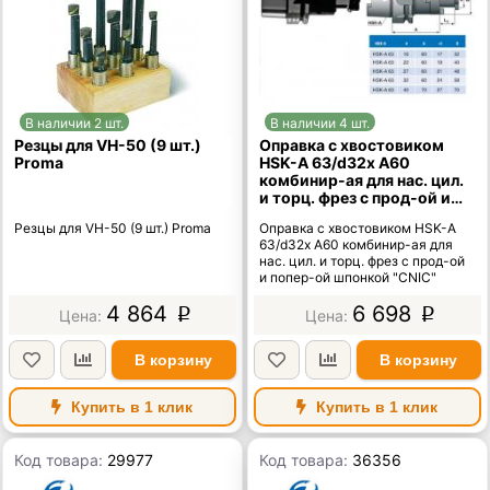
В наличии 2 шт.
В наличии 4 шт.
Резцы для VH-50 (9 шт.)
Оправка с хвостовиком
Proma
HSK-A 63/d32х A60
комбинир-ая для нас. цил.
и торц. фрез с прод-ой и
попер-ой шпонкой "CNIC"
Резцы для VH-50 (9 шт.) Proma
Оправка с хвостовиком HSK-A
63/d32х A60 комбинир-ая для
нас. цил. и торц. фрез с прод-ой
и попер-ой шпонкой "CNIC"
4 864
6 698
p
p
В корзину
В корзину
Купить в 1 клик
Купить в 1 клик
Код товара:
29977
Код товара:
36356