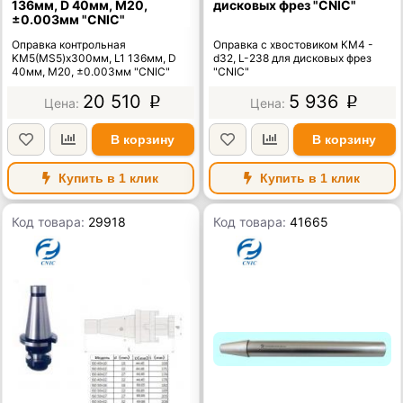
136мм, D 40мм, М20,
дисковых фрез "CNIC"
±0.003мм "CNIC"
Оправка контрольная
Оправка с хвостовиком КМ4 -
KМ5(MS5)x300мм, L1 136мм, D
d32, L-238 для дисковых фрез
40мм, М20, ±0.003мм "CNIC"
"CNIC"
20 510
5 936
p
p
В корзину
В корзину
Купить в 1 клик
Купить в 1 клик
Код товара:
29918
Код товара:
41665