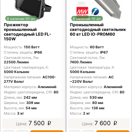
В наличии 50 шт.
В наличии 10 шт.
Прожектор
Промышленный
промышленный
светодиодный светильник
светодиодный LED FL-
60 вт LED IO-PROM60
150W
Мощность
150 Ватт
Мощность
60 Ватт
Степень защиты
IP66
Степень защиты
IP67
Световой поток, Лм
Световой поток, Лм
22500 Люмен
7400 Люмен
Цветовая температура, К
Цветовая температура, К
5000 Кельвин
5000 Кельвин
Напряжение питания
AC100-
Напряжение питания
AC
277V Вольт
~220V Вольт
Материал корпуса
Алюминий
Материал корпуса
Алюминий
Индекс цветопередачи, CRI
80
Индекс цветопередачи, CRI
80
Длина, мм
242 мм
Длина, мм
530 мм
Ширина, мм
309 мм
Ширина, мм
80 мм
Высота, мм
54 мм
Высота, мм
136 мм
Масса
3 кг
Масса
2 кг
7 500
7 600
p
p