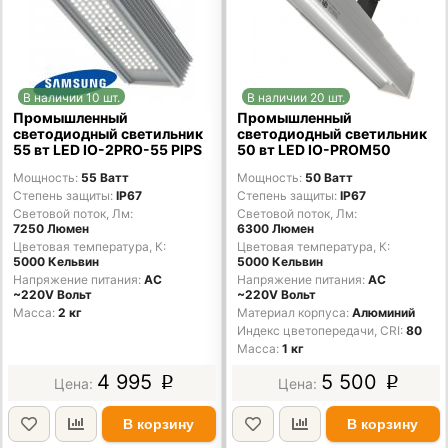
В наличии 10 шт.
В наличии 20 шт.
Промышленный
Промышленный
светодиодный светильник
светодиодный светильник
55 вт LED IO-2PRO-55 PIPS
50 вт LED IO-PROM50
Мощность
55 Ватт
Мощность
50 Ватт
Степень защиты
IP67
Степень защиты
IP67
Световой поток, Лм
Световой поток, Лм
7250 Люмен
6300 Люмен
Цветовая температура, К
Цветовая температура, К
5000 Кельвин
5000 Кельвин
Напряжение питания
AC
Напряжение питания
AC
~220V Вольт
~220V Вольт
Масса
2 кг
Материал корпуса
Алюминий
Индекс цветопередачи, CRI
80
Масса
1 кг
4 995
5 500
p
p
В корзину
В корзину