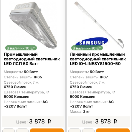
В наличии 10 шт.
В наличии 10 шт.
Промышленный
Линейный промышленный
светодиодный светильник
светодиодный светильник
LED ЛСП 50 Ватт
LED IO-LINESYS1500-50
Мощность
50 Ватт
Мощность
50 Ватт
Степень защиты
IP65
Степень защиты
IP67
Световой поток, Лм
Световой поток, Лм
6750 Люмен
6750 Люмен
Цветовая температура, К
Цветовая температура, К
5000 Кельвин
5000 Кельвин
Напряжение питания
AC
Напряжение питания
AC
~220V Вольт
~220V Вольт
Масса
3 кг
3 878
3 878
p
p