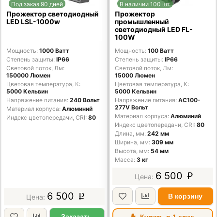
Под заказ 90 дней
В наличии 100 шт.
Прожектор светодиодный
Прожектор
LED LSL-1000w
промышленный
светодиодный LED FL-
100W
Мощность
1000 Ватт
Мощность
100 Ватт
Степень защиты
IP66
Степень защиты
IP66
Световой поток, Лм
Световой поток, Лм
150000 Люмен
15000 Люмен
Цветовая температура, К
Цветовая температура, К
5000 Кельвин
5000 Кельвин
Напряжение питания
240 Вольт
Напряжение питания
AC100-
277V Вольт
Материал корпуса
Алюминий
Материал корпуса
Алюминий
Индекс цветопередачи, CRI
80
Индекс цветопередачи, CRI
80
Длина, мм
242 мм
Ширина, мм
309 мм
Высота, мм
54 мм
Масса
3 кг
6 500
p
6 500
В корзину
p
Заказать