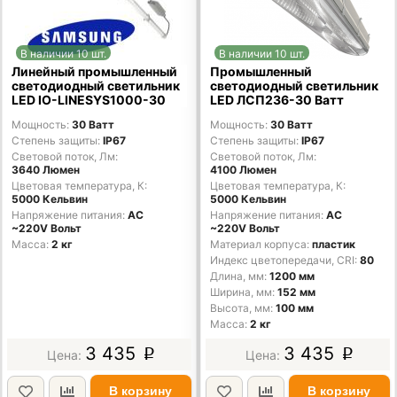
В наличии 10 шт.
В наличии 10 шт.
Линейный промышленный
Промышленный
светодиодный светильник
светодиодный светильник
LED IO-LINESYS1000-30
LED ЛСП236-30 Ватт
Мощность
30 Ватт
Мощность
30 Ватт
Степень защиты
IP67
Степень защиты
IP67
Световой поток, Лм
Световой поток, Лм
3640 Люмен
4100 Люмен
Цветовая температура, К
Цветовая температура, К
5000 Кельвин
5000 Кельвин
Напряжение питания
AC
Напряжение питания
AC
~220V Вольт
~220V Вольт
Масса
2 кг
Материал корпуса
пластик
Индекс цветопередачи, CRI
80
Длина, мм
1200 мм
Ширина, мм
152 мм
Высота, мм
100 мм
Масса
2 кг
3 435
3 435
p
p
В корзину
В корзину