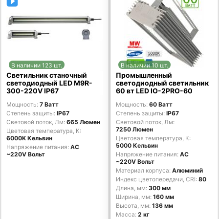
В наличии 123 шт.
В наличии 10 шт.
Светильник станочный
Промышленный
светодиодный LED M9R-
светодиодный светильник
300-220V IP67
60 вт LED IO-2PRO-60
Мощность
7 Ватт
Мощность
60 Ватт
Степень защиты
IP67
Степень защиты
IP67
Световой поток, Лм
665 Люмен
Световой поток, Лм
7250 Люмен
Цветовая температура, К
6000K Кельвин
Цветовая температура, К
5000 Кельвин
Напряжение питания
AC
~220V Вольт
Напряжение питания
AC
~220V Вольт
Материал корпуса
Алюминий
Индекс цветопередачи, CRI
80
Длина, мм
300 мм
Ширина, мм
160 мм
Высота, мм
136 мм
Масса
2 кг