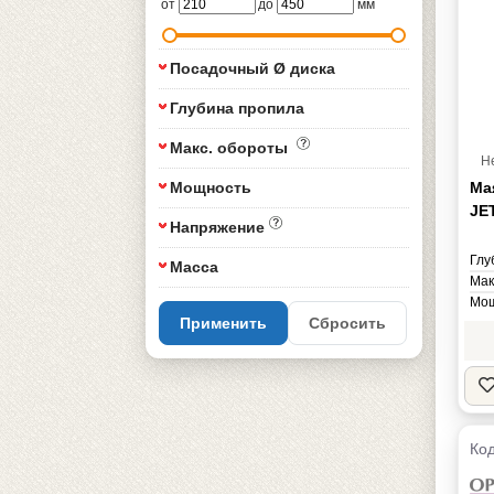
от
до
мм
Посадочный Ø диска
Глубина пропила
Макс. обороты
Н
Мощность
Ма
JE
Напряжение
Глу
Масса
Мак
Мощ
Применить
Сбросить
Нап
Мас
Код