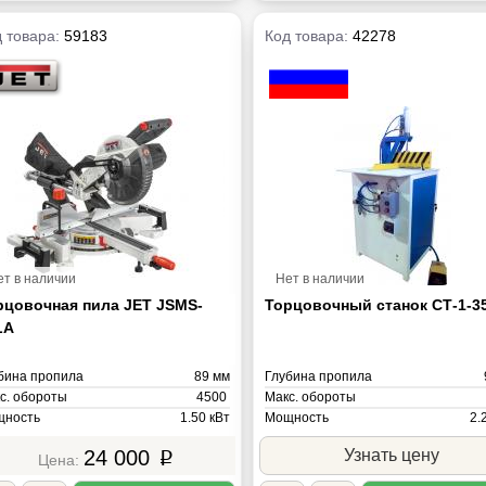
 товара:
59183
Код товара:
42278
ет в наличии
Нет в наличии
рцовочная пила JET JSMS-
Торцовочный станок СТ-1-3
LA
бина пропила
89 мм
Глубина пропила
с. обороты
4500
Макс. обороты
ность
1.50 кВт
Мощность
2.
ряжение
220В
Масса
24 000
Узнать цену
p
са
20 кг