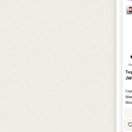
Н
То
JW
Глу
Мак
Мощ
Нап
Мас