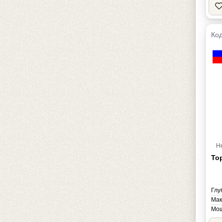
Код
Н
То
Глу
Мак
Мощ
Мас