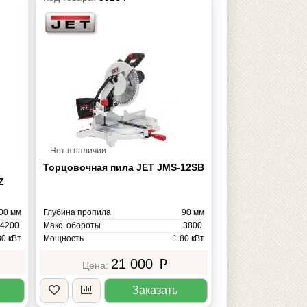
Нет в наличии
Торцовочная пила JET JMS-12SB
Z
00 мм
Глубина пропила
90 мм
4200
Макс. обороты
3800
80 кВт
Мощность
1.80 кВт
220В
Напряжение
220В
21 000
p
23 кг
Масса
16 кг
Заказать