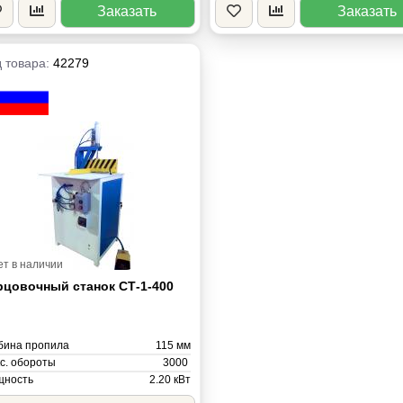
Заказать
Заказать
 товара:
42279
ет в наличии
рцовочный станок СТ-1-400
бина пропила
115 мм
с. обороты
3000
ность
2.20 кВт
са
310 кг