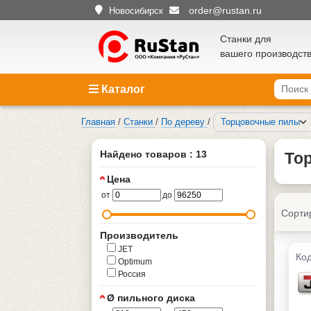
order@rustan.ru
Новосибирск
Станки для
вашего производст
Каталог
Главная
/
Станки
/
По дереву
/
Торцовочные пилы
Найдено товаров : 13
То
Цена
от
до
Сорти
Производитель
JET
Код
Optimum
Россия
Ø пильного диска