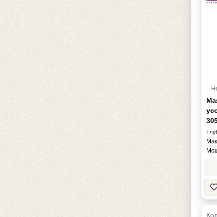
Н
Ма
ус
30
Глу
Мак
Мощ
Нап
Мас
Код