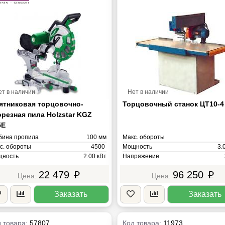
ет в наличии
Нет в наличии
ятниковая торцовочно-
Торцовочный станок ЦТ10-4
орезная пила Holzstar KGZ
5E
бина пропила
100 мм
Макс. обороты
с. обороты
4500
Мощность
3.
ность
2.00 кВт
Напряжение
ряжение
220В
Масса
22 479
96 250
p
p
са
23 кг
Заказать
Заказать
 товара:
57807
Код товара:
11973