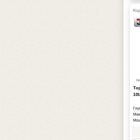
Код
Н
То
10
Глу
Мак
Мощ
Нап
Мас