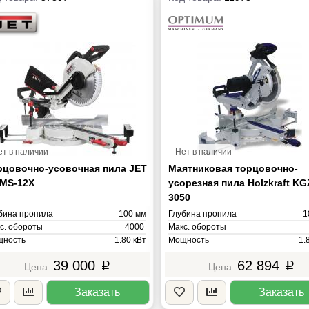
ет в наличии
Нет в наличии
рцовочно-усовочная пила JET
Маятниковая торцовочно-
MS-12X
усорезная пила Holzkraft KG
3050
бина пропила
100 мм
Глубина пропила
1
с. обороты
4000
Макс. обороты
ность
1.80 кВт
Мощность
1.
ряжение
220В
Напряжение
39 000
62 894
p
p
са
25 кг
Масса
Заказать
Заказать