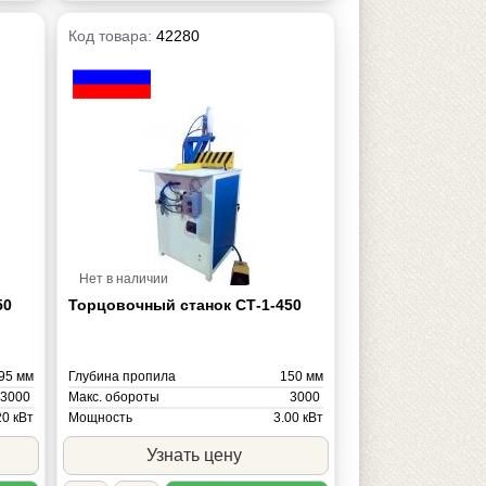
Код товара:
42280
Нет в наличии
50
Торцовочный станок СТ-1-450
95 мм
Глубина пропила
150 мм
3000
Макс. обороты
3000
20 кВт
Мощность
3.00 кВт
300 кг
Масса
340 кг
Узнать цену