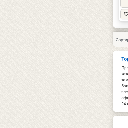
Сорти
То
Пре
кат
так
Зак
эле
офи
24 