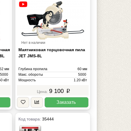
Нет в наличии
очная
Маятниковая торцовочная пила
-8L
JET JMS-8L
62 мм
Глубина пропила
60 мм
5000
Макс. обороты
5000
50 кВт
Мощность
1.20 кВт
220В
Напряжение
220В
9 100
p
17 кг
Масса
9 кг
Заказать
Код товара:
35444