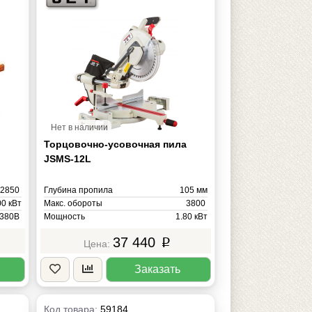
Нет в наличии
Торцовочно-усовочная пила
JSMS-12L
2850
Глубина пропила
105 мм
00 кВт
Макс. обороты
3800
380В
Мощность
1.80 кВт
360 кг
Напряжение
220В
37 440
p
Масса
23 кг
Заказать
Код товара:
59184