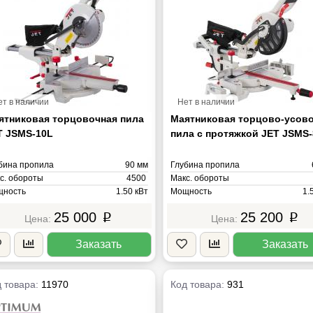
ет в наличии
Нет в наличии
ятниковая торцовочная пила
Маятниковая торцово-усов
T JSMS-10L
пила с протяжкой JET JSMS
бина пропила
90 мм
Глубина пропила
с. обороты
4500
Макс. обороты
ность
1.50 кВт
Мощность
1.
ряжение
220В
Напряжение
25 000
25 200
p
p
са
18 кг
Масса
Заказать
Заказать
 товара:
11970
Код товара:
931