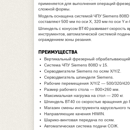
применяется для выполнения операций фрезеров
сложной формы.
Модель оснащена системой ЧПУ Siemens 808D v
составляют 500 мм по оси X, 320 мм по оси Y и
Шпиндель с конусом BT40 развивает скорость в
инструментов, автоматической системой подач
ограждением зоны резания.
ПРЕИМУЩЕСТВА
Вертикальный фрезерный обрабатывающий ц
Система ЧПУ Siemens 808D v 15.
Серводвигатели Siemens по осям X/Y/Z.
Серводвигатель шпинделя Siemens.
Рабочие перемещения X/Y/Z — 500/320/420
Размер рабочего стола — 800×260 мм.
Максимальная нагрузка на стол — 200 кг.
Шпиндель BT40 со скоростью вращения до 
Магазин смены инструмента карусельного т
Направляющие качения HIWIN.
Шарико-винтовая передача по осям.
Автоматическая система подачи СОЖ.