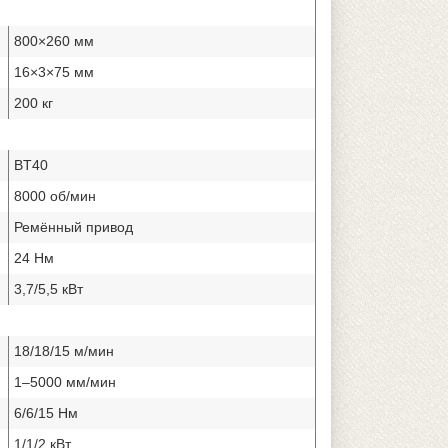
800×260 мм
16×3×75 мм
200 кг
BT40
8000 об/мин
Ремённый привод
24 Нм
3,7/5,5 кВт
18/18/15 м/мин
1–5000 мм/мин
6/6/15 Нм
1/1/2 кВт