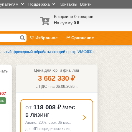
купателям
Поддержка
Контакты
Войти
В корзине 0 товаров
На сумму
0
p
Избранное
Сравнение
альный фрезерный обрабатывающий центр VMC400 с
Цена для юр. и физ. лиц
чать
3 662 330
₽
с НДС - на 06.08.2026 г.
307
шт.
от
118 008
₽
/мес.
в лизинг
Аванс:
20%
, срок
36
мес.
для ИП и юридических лиц