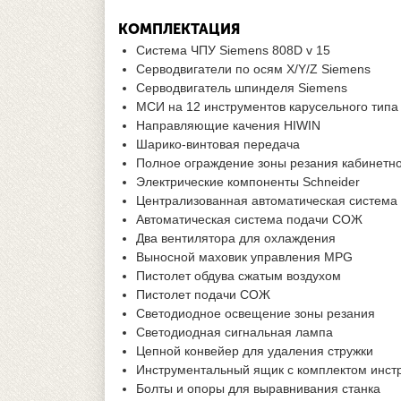
КОМПЛЕКТАЦИЯ
Система ЧПУ Siemens 808D v 15
Серводвигатели по осям X/Y/Z Siemens
Серводвигатель шпинделя Siemens
МСИ на 12 инструментов карусельного типа
Направляющие качения HIWIN
Шарико-винтовая передача
Полное ограждение зоны резания кабинетно
Электрические компоненты Schneider
Централизованная автоматическая система
Автоматическая система подачи СОЖ
Два вентилятора для охлаждения
Выносной маховик управления MPG
Пистолет обдува сжатым воздухом
Пистолет подачи СОЖ
Светодиодное освещение зоны резания
Светодиодная сигнальная лампа
Цепной конвейер для удаления стружки
Инструментальный ящик с комплектом инст
Болты и опоры для выравнивания станка