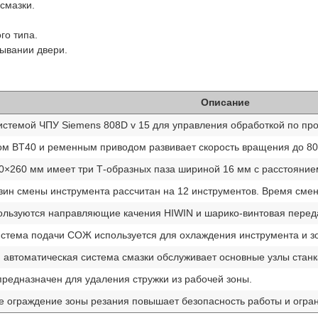
смазки.
го типа.
рывании двери.
Описание
истемой ЧПУ Siemens 808D v 15 для управления обработкой по пр
ом BT40 и ременным приводом развивает скорость вращения до 80
0×260 мм имеет три Т-образных паза шириной 16 мм с расстояние
ин смены инструмента рассчитан на 12 инструментов. Время смен
пользуются направляющие качения HIWIN и шарико-винтовая перед
истема подачи СОЖ используется для охлаждения инструмента и з
автоматическая система смазки обслуживает основные узлы станк
редназначен для удаления стружки из рабочей зоны.
е ограждение зоны резания повышает безопасность работы и огран