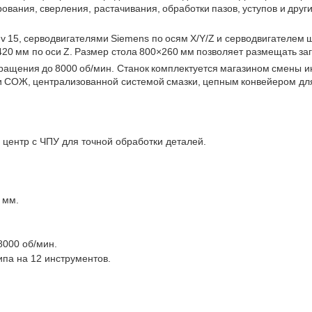
ания, сверления, растачивания, обработки пазов, уступов и други
 15, серводвигателями Siemens по осям X/Y/Z и серводвигателем
 420 мм по оси Z. Размер стола 800×260 мм позволяет размещать заго
ращения до 8000 об/мин. Станок комплектуется магазином смены и
и СОЖ, централизованной системой смазки, цепным конвейером дл
ентр с ЧПУ для точной обработки деталей.
 мм.
8000 об/мин.
ипа на 12 инструментов.