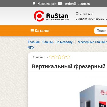
order@rustan.ru
Новосибирск
Станки для
вашего производст
Каталог
Главная
/
Станки
/
По металлу
/
Фрезерные станки 
ЧПУ
Отзывы(0)
Вертикальный фрезерный 