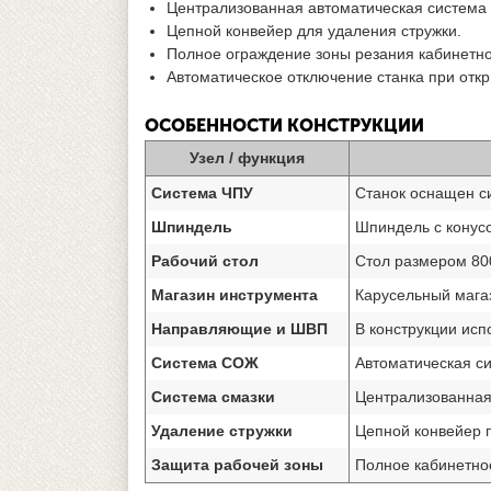
Централизованная автоматическая система 
Цепной конвейер для удаления стружки.
Полное ограждение зоны резания кабинетно
Автоматическое отключение станка при отк
ОСОБЕННОСТИ КОНСТРУКЦИИ
Узел / функция
Система ЧПУ
Станок оснащен с
Шпиндель
Шпиндель с конус
Рабочий стол
Стол размером 80
Магазин инструмента
Карусельный магаз
Направляющие и ШВП
В конструкции ис
Система СОЖ
Автоматическая с
Система смазки
Централизованная 
Удаление стружки
Цепной конвейер п
Защита рабочей зоны
Полное кабинетно